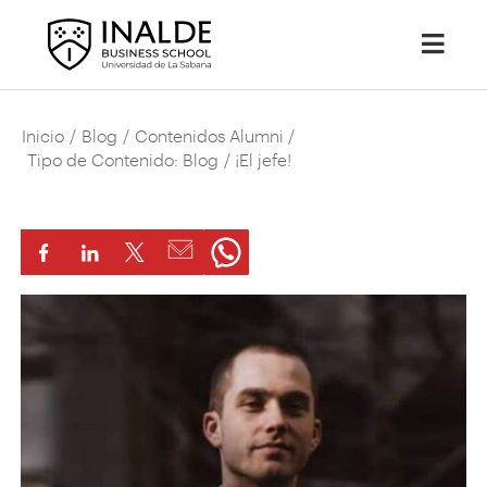
Inicio
/
Blog
/
Contenidos Alumni
/
Tipo de Contenido: Blog
/ ¡El jefe!