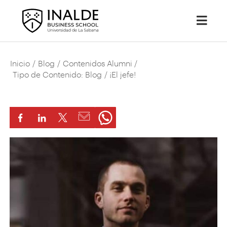
Inicio
/
Blog
/
Contenidos Alumni
/
Tipo de Contenido: Blog
/ ¡El jefe!