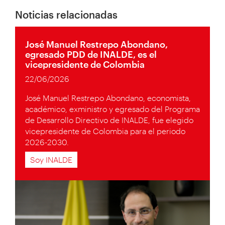
Noticias relacionadas
José Manuel Restrepo Abondano,
egresado PDD de INALDE, es el
vicepresidente de Colombia
22/06/2026
José Manuel Restrepo Abondano, economista,
académico, exministro y egresado del Programa
de Desarrollo Directivo de INALDE, fue elegido
vicepresidente de Colombia para el periodo
2026-2030.
Soy INALDE