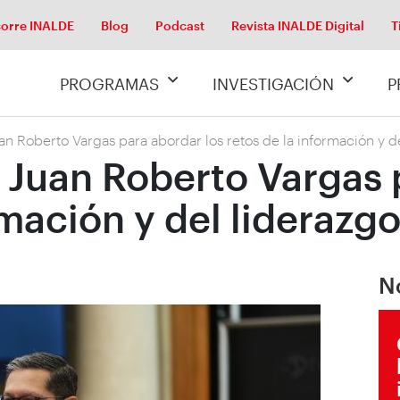
orre INALDE
Blog
Podcast
Revista INALDE Digital
T
PROGRAMAS
INVESTIGACIÓN
P
an Roberto Vargas para abordar los retos de la información y d
 Juan Roberto Vargas 
rmación y del liderazg
N