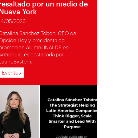
resaltado por un medio de
Nueva York
14/05/2026
Catalina Sánchez Tobón, CEO de
Opción Hoy y presidenta de
promoción Alumni INALDE en
Antioquia, es destacada por
LatinoSystem.
Eventos