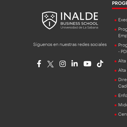
PROG
Exe
Prog
Empr
Síguenos en nuestras redes sociales
Prog
- P
Alta
Alta
Dire
Cad
Enf
Mid
Cent