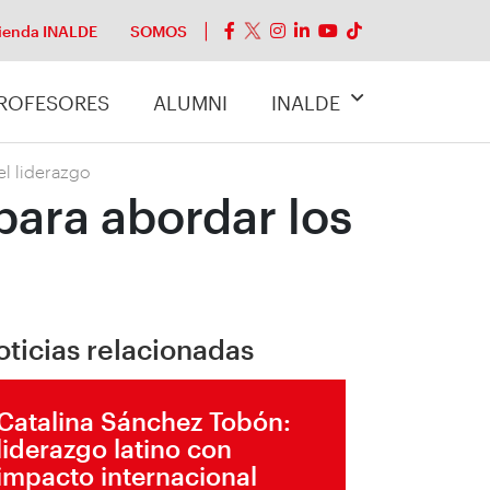
ienda INALDE
SOMOS
ROFESORES
ALUMNI
INALDE
el liderazgo
para abordar los
o
oticias relacionadas
Catalina Sánchez Tobón:
liderazgo latino con
impacto internacional