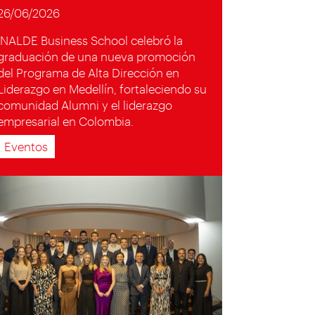
26/06/2026
INALDE Business School celebró la
graduación de una nueva promoción
del Programa de Alta Dirección en
Liderazgo en Medellín, fortaleciendo su
comunidad Alumni y el liderazgo
empresarial en Colombia.
Eventos