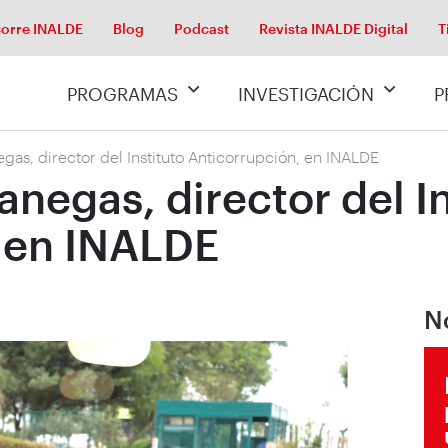
orre INALDE
Blog
Podcast
Revista INALDE Digital
T
PROGRAMAS
INVESTIGACIÓN
P
gas, director del Instituto Anticorrupción, en INALDE
negas, director del In
 en INALDE
N