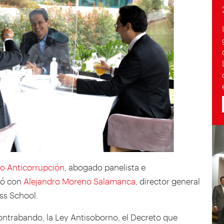
to Anticorrupción
, abogado panelista e
nió con
Alejandro Moreno Salamanca
, director general
ss School.
ontrabando, la Ley Antisoborno, el Decreto que