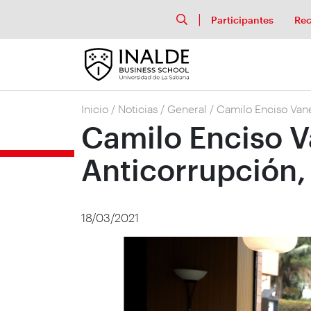
Participantes
Rec
Inicio
/
Noticias
/
General
/
Camilo Enciso Vane
Camilo Enciso Va
Anticorrupción,
18/03/2021