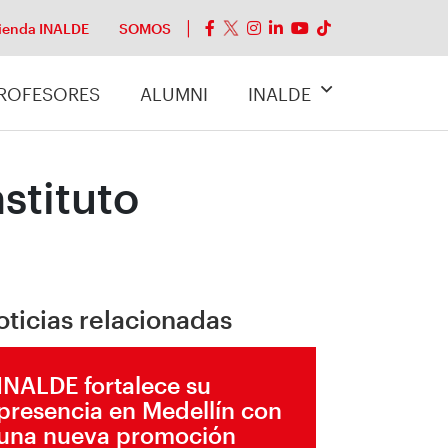
ienda INALDE
SOMOS
ROFESORES
ALUMNI
INALDE
stituto
oticias relacionadas
INALDE fortalece su
presencia en Medellín con
una nueva promoción