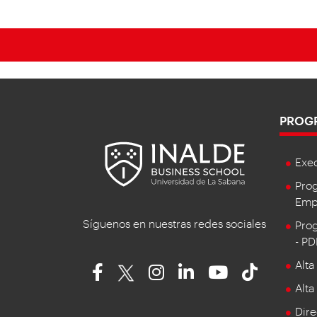
PROG
Exe
Prog
Empr
Síguenos en nuestras redes sociales
Prog
- P
Alta
Alta
Dire