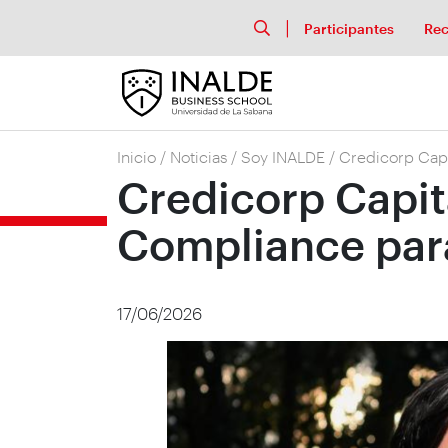
Participantes
Rec
Inicio
/
Noticias
/
Soy INALDE
/
Credicorp Capi
Credicorp Capit
Compliance para
17/06/2026