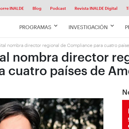
orre INALDE
Blog
Podcast
Revista INALDE Digital
T
PROGRAMAS
INVESTIGACIÓN
P
tal nombra director regional de Compliance para cuatro paíse
al nombra director re
 cuatro países de Amé
N