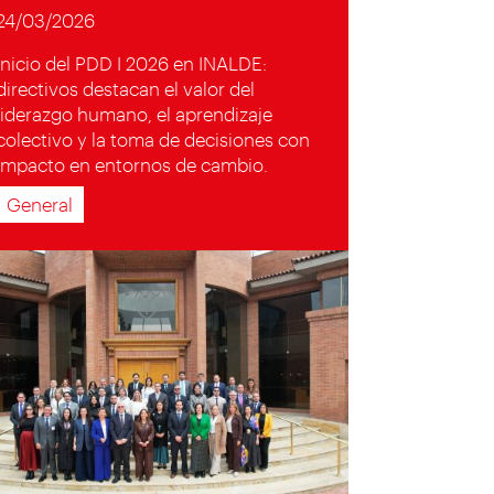
24/03/2026
Inicio del PDD I 2026 en INALDE:
directivos destacan el valor del
liderazgo humano, el aprendizaje
colectivo y la toma de decisiones con
impacto en entornos de cambio.
General