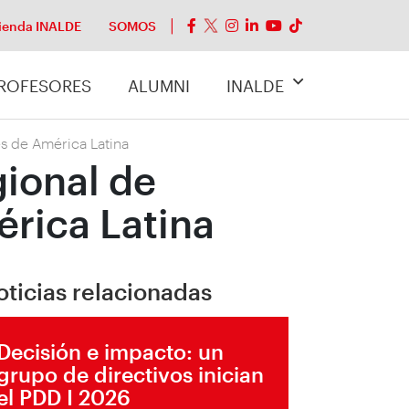
ienda INALDE
SOMOS
ROFESORES
ALUMNI
INALDE
s de América Latina
gional de
rica Latina
oticias relacionadas
Decisión e impacto: un
grupo de directivos inician
el PDD I 2026