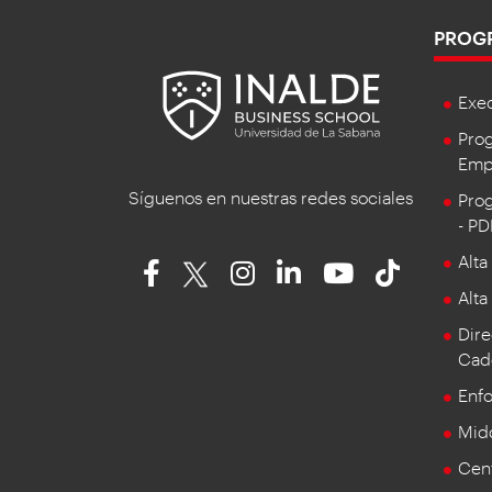
PROG
Exe
Prog
Empr
Síguenos en nuestras redes sociales
Prog
- P
Alta
Alta
Dire
Cad
Enf
Mid
Cent