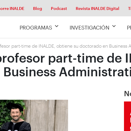
orre INALDE
Blog
Podcast
Revista INALDE Digital
T
PROGRAMAS
INVESTIGACIÓN
P
ofesor part-time de INALDE, obtiene su doctorado en Business 
profesor part-time de
 Business Administrat
N