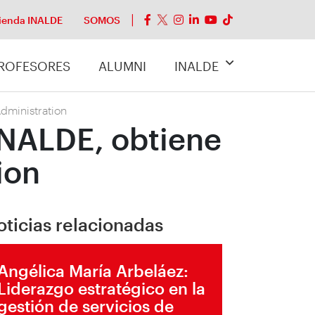
ienda INALDE
SOMOS
ROFESORES
ALUMNI
INALDE
Administration
 INALDE, obtiene
ion
oticias relacionadas
Angélica María Arbeláez:
Liderazgo estratégico en la
gestión de servicios de