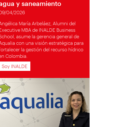
agua y saneamiento
09/04/2026
Angélica María Arbeláez, Alumni del
Executive MBA de INALDE Business
School, asume la gerencia general de
Aqualia con una visión estratégica para
fortalecer la gestión del recurso hídrico
en Colombia.
Soy INALDE