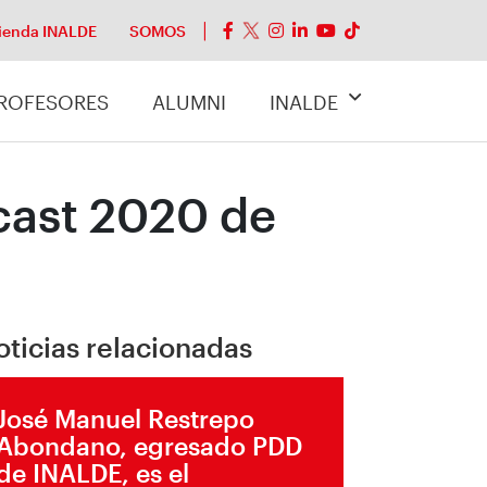
ienda INALDE
SOMOS
ROFESORES
ALUMNI
INALDE
cast 2020 de
oticias relacionadas
José Manuel Restrepo
Abondano, egresado PDD
de INALDE, es el