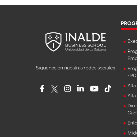
PROG
Exe
Prog
Empr
Síguenos en nuestras redes sociales
Prog
- P
Alta
Alta
Dire
Cad
Enf
Mid