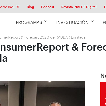
orre INALDE
Blog
Podcast
Revista INALDE Digital
T
PROGRAMAS
INVESTIGACIÓN
P
sumerReport & Forecast 2020 de RADDAR Limitada
onsumerReport & Fore
da
N