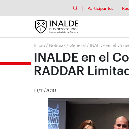
Participantes
Rec
Inicio
/
Noticias
/
General
/
INALDE en el Con
INALDE en el C
RADDAR Limita
13/11/2019