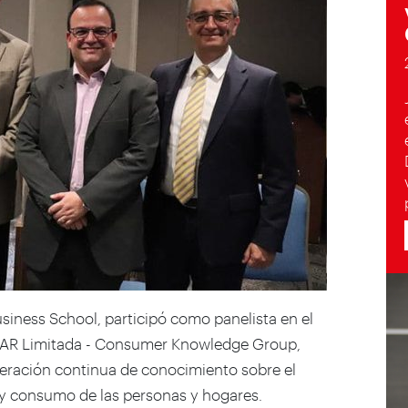
siness School, participó como panelista en el
AR Limitada - Consumer Knowledge Group,
eración continua de conocimiento sobre el
y consumo de las personas y hogares.