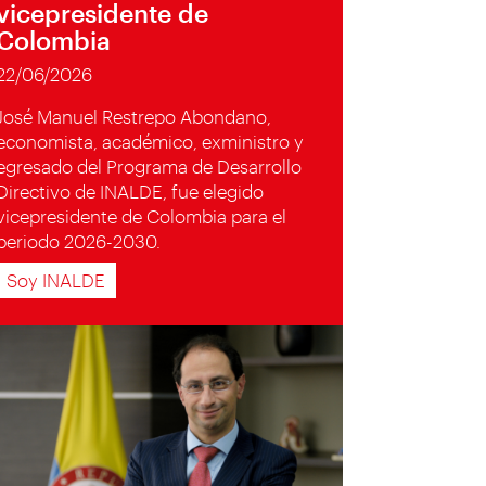
vicepresidente de
Colombia
22/06/2026
José Manuel Restrepo Abondano,
economista, académico, exministro y
egresado del Programa de Desarrollo
Directivo de INALDE, fue elegido
vicepresidente de Colombia para el
periodo 2026-2030.
Soy INALDE