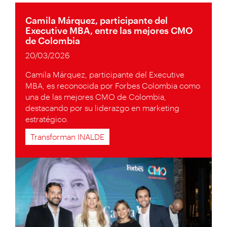
Camila Márquez, participante del
Executive MBA, entre las mejores CMO
de Colombia
20/03/2026
Camila Márquez, participante del Executive
MBA, es reconocida por Forbes Colombia como
una de las mejores CMO de Colombia,
destacando por su liderazgo en marketing
estratégico.
Transforman INALDE