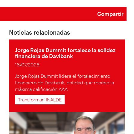
Compartir
Noticias relacionadas
Jorge Rojas Dummit fortalece la solidez
financiera de Davibank
16/07/2026
Jorge Rojas Dummit lidera el fortalecimiento
financiero de Davibank, entidad que recibió la
máxima calificación AAA
Transforman INALDE