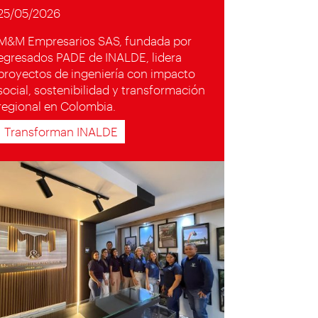
25/05/2026
M&M Empresarios SAS, fundada por
egresados PADE de INALDE, lidera
proyectos de ingeniería con impacto
social, sostenibilidad y transformación
regional en Colombia.
Transforman INALDE