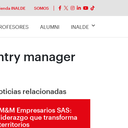
ienda INALDE
SOMOS
ROFESORES
ALUMNI
INALDE
ntry manager
oticias relacionadas
M&M Empresarios SAS:
liderazgo que transforma
territorios