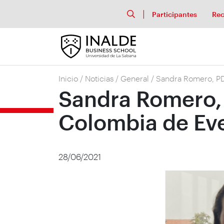
Participantes
Rec
Inicio
/
Noticias
/
General
/
Sandra Romero, PD
Sandra Romero,
Colombia de Ev
28/06/2021