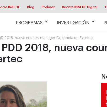
orre INALDE
Blog
Podcast
Revista INALDE Digital
T
PROGRAMAS
INVESTIGACIÓN
P
D 2018, nueva country manager Colombia de Evertec
 PDD 2018, nueva cou
ertec
N