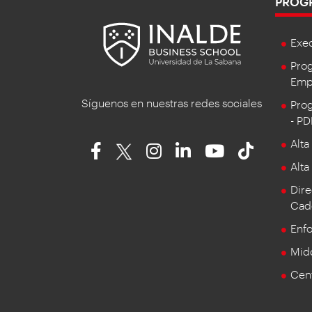
PROG
Exe
Prog
Empr
Síguenos en nuestras redes sociales
Prog
- P
Alta
Alta
Dire
Cad
Enf
Mid
Cent