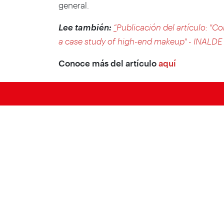
general.
Lee también:
“
Publicación del artículo: "C
a case study of high-end makeup" - INALDE
Conoce más del artículo
aquí