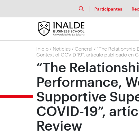
Participantes
Rec
Inicio
/
Noticias
/
General
/
“The Relationship 
Context of COVID-19”, artículo publicado en 
“The Relationsh
Performance, Wo
Supportive Supe
COVID-19”, artí
Review