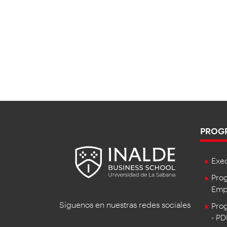
PROG
Exe
Prog
Empr
Síguenos en nuestras redes sociales
Prog
- P