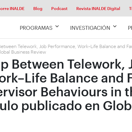
orre INALDE
Blog
Podcast
Revista INALDE Digital
T
PROGRAMAS
INVESTIGACIÓN
P
Between Telework, Job Performance, Work–Life Balance and Fam
Global Business Review
ip Between Telework, 
rk–Life Balance and 
rvisor Behaviours in t
culo publicado en Glob