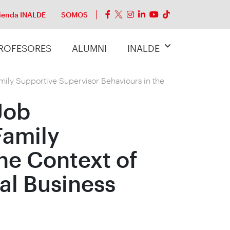
ienda INALDE
SOMOS
ROFESORES
ALUMNI
INALDE
ily Supportive Supervisor Behaviours in the
Job
Family
he Context of
al Business