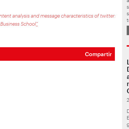
s
s
ontent analysis and message characteristics of twitter:
t
 Business School
”
Compartir
D
g