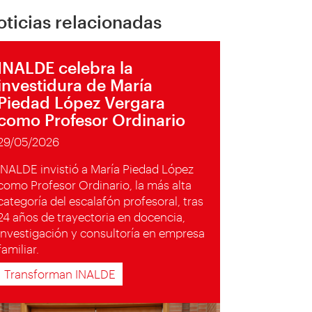
oticias relacionadas
INALDE celebra la
investidura de María
Piedad López Vergara
como Profesor Ordinario
29/05/2026
INALDE invistió a María Piedad López
como Profesor Ordinario, la más alta
categoría del escalafón profesoral, tras
24 años de trayectoria en docencia,
investigación y consultoría en empresa
familiar.
Transforman INALDE