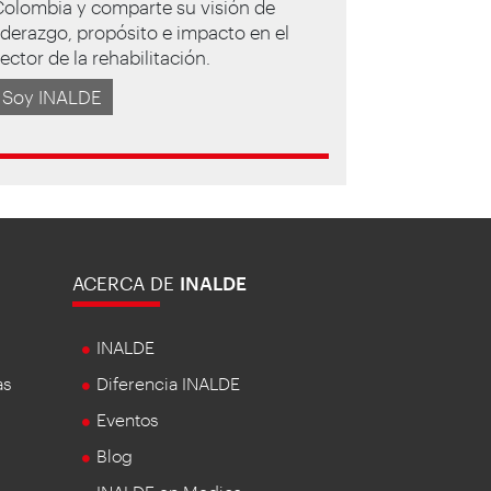
Colombia y comparte su visión de
iderazgo, propósito e impacto en el
ector de la rehabilitación.
Soy INALDE
ACERCA DE
INALDE
INALDE
as
Diferencia INALDE
Eventos
Blog