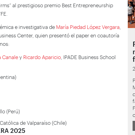
irms” al prestigioso premio Best Entrepreneurship
YFE.
démica e investigativa de
María Piedad López Vergara
,
Business Center, quien presentó el paper en coautoría
nos:
a Canale
y
Ricardo Aparicio
, IPADE Business School
gentina)
P
M
F
llo (Perú)
c
Católica de Valparaíso (Chile)
FERA 2025