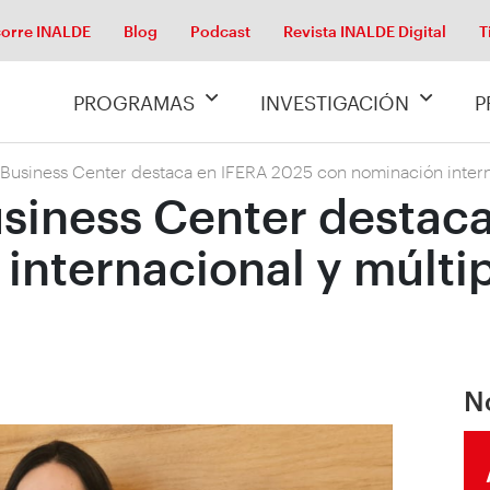
orre INALDE
Blog
Podcast
Revista INALDE Digital
T
PROGRAMAS
INVESTIGACIÓN
P
 Business Center destaca en IFERA 2025 con nominación intern
usiness Center destac
internacional y múlti
N