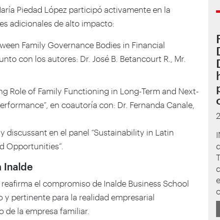
aría Piedad López participó activamente en la
s adicionales de alto impacto:
tween Family Governance Bodies in Financial
unto con los autores: Dr. José B. Betancourt R., Mr.
ng Role of Family Functioning in Long-Term and Next-
Performance”, en coautoría con: Dr. Fernanda Canale,
 discussant en el panel “Sustainability in Latin
I
d
d Opportunities”.
T
 Inalde
d
e
 reafirma el compromiso de Inalde Business School
c
y pertinente para la realidad empresarial
 de la empresa familiar.