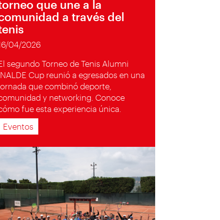
torneo que une a la
comunidad a través del
tenis
16/04/2026
El segundo Torneo de Tenis Alumni
INALDE Cup reunió a egresados en una
jornada que combinó deporte,
comunidad y networking. Conoce
cómo fue esta experiencia única.
Eventos