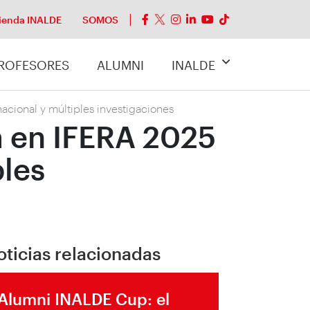
ienda INALDE
SOMOS
ROFESORES
ALUMNI
INALDE
acional y múltiples investigaciones
a en IFERA 2025
ples
oticias relacionadas
Alumni INALDE Cup: el