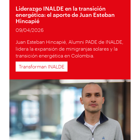
Liderazgo INALDE en la transición
energética: el aporte de Juan Esteban
Hincapié
09/04/2026
Juan Esteban Hincapié, Alumni PADE de INALDE,
lidera la expansión de minigranjas solares y la
transición energética en Colombia.
Transforman INALDE