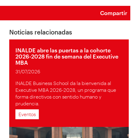
Compartir
Noticias relacionadas
INALDE abre las puertas a la cohorte
2026-2028 fin de semana del Executive
MBA
31/07/2026
INALDE Business School da la bienvenida al
Executive MBA 2026-2028, un programa que
forma directivos con sentido humano y
prudencia.
Eventos