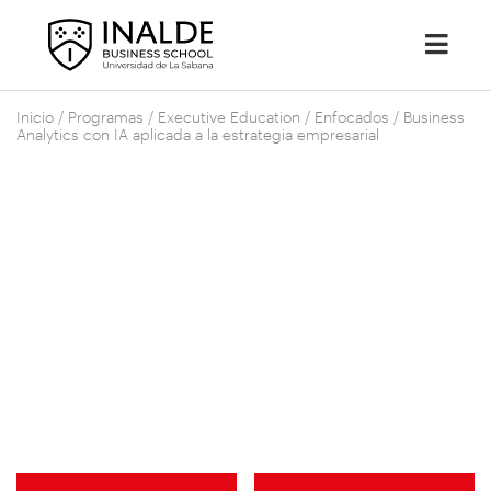
Inicio
/
Programas
/
Executive Education
/
Enfocados
/
Business
Analytics con IA aplicada a la estrategia empresarial