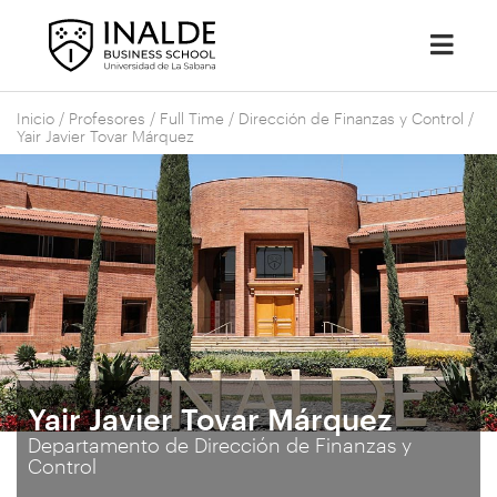
Inicio
/
Profesores
/
Full Time
/
Dirección de Finanzas y Control
/
Yair Javier Tovar Márquez
Yair Javier Tovar Márquez
Departamento de Dirección de Finanzas y
Control