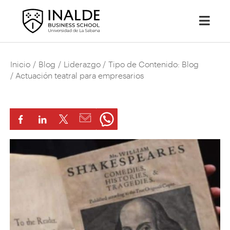
Inicio
/
Blog
/
Liderazgo
/
Tipo de Contenido: Blog
/ Actuación teatral para empresarios