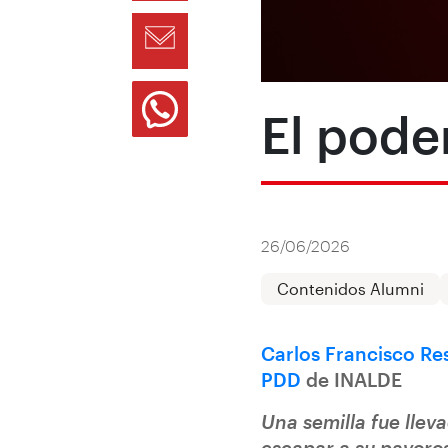
El poder
26/06/2026
Contenidos Alumni
Carlos Francisco Re
PDD
de INALDE
Una semilla fue llev
escapar a su pavoros