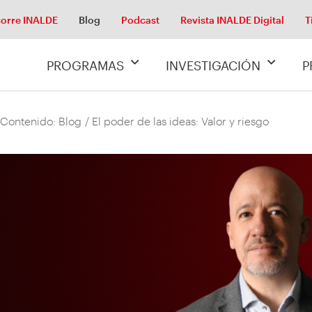
orre INALDE
Blog
Podcast
Revista INALDE Digital
T
PROGRAMAS
INVESTIGACIÓN
P
 Contenido: Blog
/ El poder de las ideas: Valor y riesgo