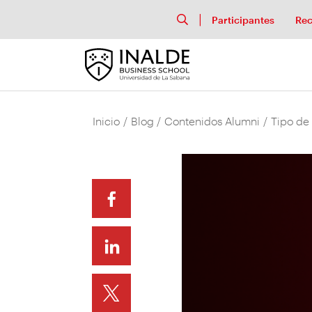
Participantes
Rec
Inicio
/
Blog
/
Contenidos Alumni
/
Tipo de