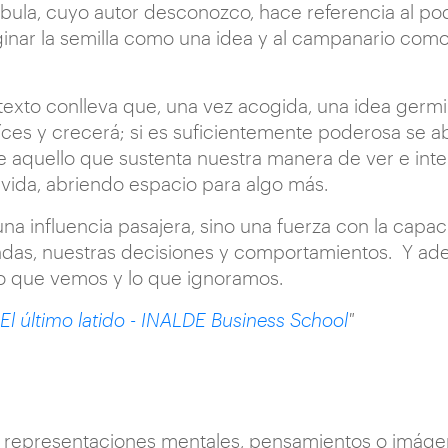
ábula, cuyo autor desconozco, hace referencia al pod
ginar la semilla como una idea y al campanario com
 texto conlleva que, una vez acogida, una idea germin
íces y crecerá; si es suficientemente poderosa se 
de aquello que sustenta nuestra manera de ver e int
vida, abriendo espacio para algo más.
 una influencia pasajera, sino una fuerza con la capa
das, nuestras decisiones y comportamientos. Y ade
 lo que vemos y lo que ignoramos.
El último latido - INALDE Business School
"
on representaciones mentales, pensamientos o imáge