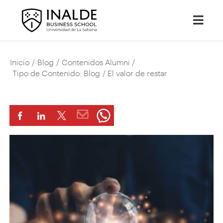
Inicio
/
Blog
/
Contenidos Alumni
/
Tipo de Contenido: Blog
/ El valor de restar