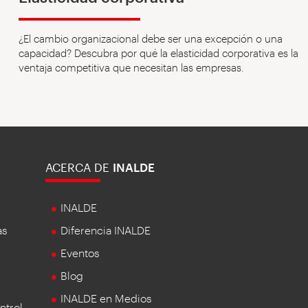
¿El cambio organizacional debe ser una excepción o una
capacidad? Descubra por qué la elasticidad corporativa es la
ventaja competitiva que necesitan las empresas.
ACERCA DE
INALDE
INALDE
as
Diferencia INALDE
Eventos
Blog
INALDE en Medios
ntrol