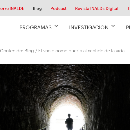
orre INALDE
Blog
Podcast
Revista INALDE Digital
T
PROGRAMAS
INVESTIGACIÓN
P
 Contenido: Blog
/ El vacío como puerta al sentido de la vida