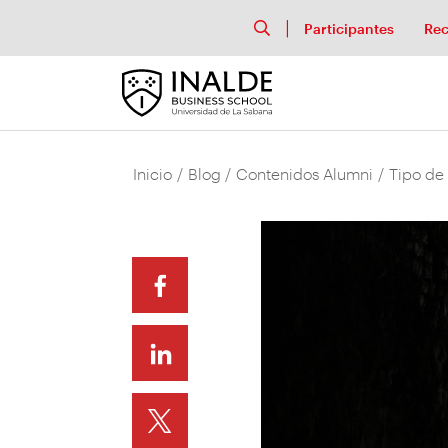
Participantes
Rec
Inicio
/
Blog
/
Contenidos Alumni
/
Tipo de