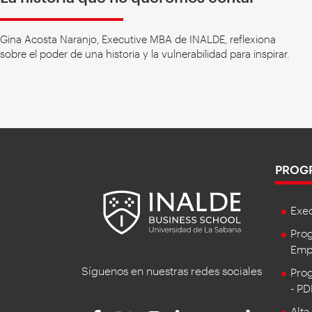
Gina Acosta Naranjo, Executive MBA de INALDE, reflexiona
sobre el poder de una historia y la vulnerabilidad para inspirar.
PROG
Exe
Prog
Empr
Síguenos en nuestras redes sociales
Prog
- P
Alta