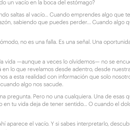
ido un vacío en la boca del estómago?
ndo saltas al vacío… Cuando emprendes algo que 
azón, sabiendo que puedes perder… Cuando algo qu
ómodo, no es una falla. Es una señal. Una oportuni
 la vida —aunque a veces lo olvidemos— no se encue
tá en lo que revelamos desde adentro, desde nuestra 
mos a esta realidad con información que solo nosotro
a cuando algo nos sacude.
a pregunta. Pero no una cualquiera. Una de esas q
en tu vida deja de tener sentido… O cuando el dolor,
Ahí aparece el vacío. Y si sabes interpretarlo, descu