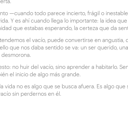
erta.
o —cuando todo parece incierto, frágil o inestable
ida. Y es ahí cuando llega lo importante: la idea que
nidad que estabas esperando, la certeza que da senti
endemos el vacío, puede convertirse en angustia, de
lo que nos daba sentido se va: un ser querido, una p
e desmorona.
esto: no huir del vacío, sino aprender a habitarlo. Se
én el inicio de algo más grande.
la vida no es algo que se busca afuera. Es algo qu
vacío sin perdernos en él.