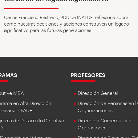
Carlos Francisco Restrepo, PDD de INALDE, reflexiona sobre
cómo nuestras decisiones y acciones construyen un legado
significativo para las futuras generaciones.
RAMAS
PROFESORES
cutive MBA
Dirección General
rama en Alta Dirección
Dirección de Personas en l
esarial - PADE
Organizaciones
rama de Desarrollo Directivo
Dirección Comercial y de
DD
Operaciones
 Dirección en Liderazgo
Dirección de Finanzas y Co