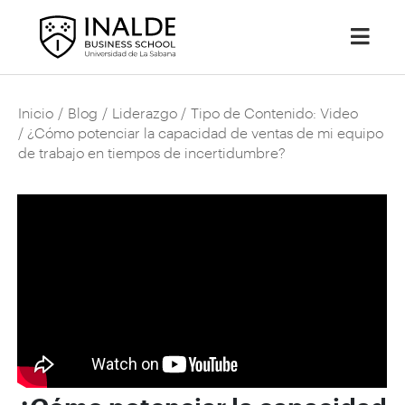
Inicio
/
Blog
/
Liderazgo
/
Tipo de Contenido: Video
/ ¿Cómo potenciar la capacidad de ventas de mi equipo
de trabajo en tiempos de incertidumbre?