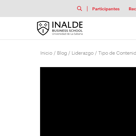
Participantes
Rec
Inicio
/
Blog
/
Liderazgo
/
Tipo de Contenid