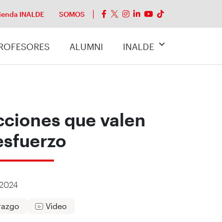
ienda INALDE
SOMOS
ROFESORES
ALUMNI
INALDE
cciones que valen
esfuerzo
/2024
razgo
Video