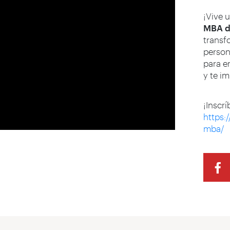
¡Vive u
MBA d
transf
person
para e
y te im
¡Inscrí
https:
mba/