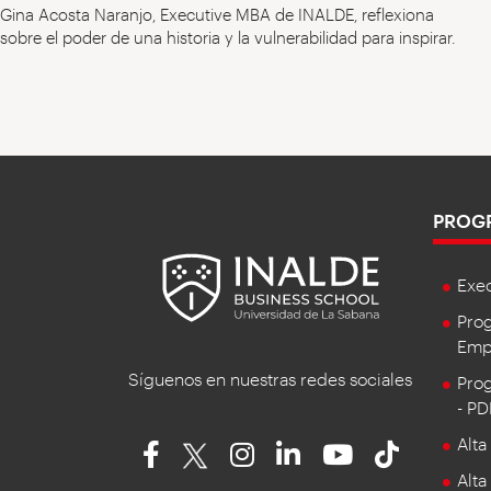
Gina Acosta Naranjo, Executive MBA de INALDE, reflexiona
sobre el poder de una historia y la vulnerabilidad para inspirar.
PROG
Exe
Prog
Empr
Síguenos en nuestras redes sociales
Prog
- P
Alta
Alta