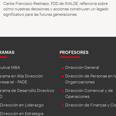
Carlos Francisco Restrepo, PDD de INALDE, reflexiona sobre
cómo nuestras decisiones y acciones construyen un legado
significativo para las futuras generaciones.
RAMAS
PROFESORES
cutive MBA
Dirección General
rama en Alta Dirección
Dirección de Personas en l
esarial - PADE
Organizaciones
rama de Desarrollo Directivo
Dirección Comercial y de
DD
Operaciones
 Dirección en Liderazgo
Dirección de Finanzas y Co
 Dirección en Estrategia