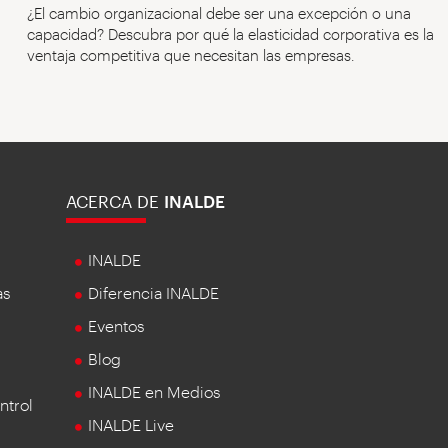
¿El cambio organizacional debe ser una excepción o una
capacidad? Descubra por qué la elasticidad corporativa es la
ventaja competitiva que necesitan las empresas.
ACERCA DE
INALDE
INALDE
as
Diferencia INALDE
Eventos
Blog
INALDE en Medios
ntrol
INALDE Live