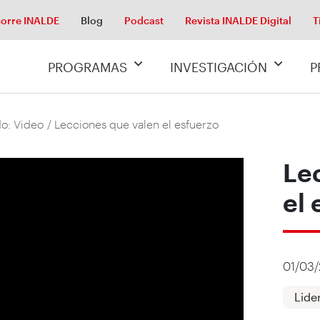
orre INALDE
Blog
Podcast
Revista INALDE Digital
T
PROGRAMAS
INVESTIGACIÓN
P
o: Video
/ Lecciones que valen el esfuerzo
Le
el 
01/03
Lide