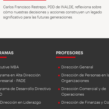
Carlos Francisco Restrepo, PDD de INALDE, reflexiona sobre
cómo nuestras decisiones y acciones construyen un legado
significativo para las futuras generaciones.
RAMAS
PROFESORES
cutive MBA
Dirección General
rama en Alta Dirección
Dirección de Personas en l
esarial - PADE
Organizaciones
rama de Desarrollo Directivo
Dirección Comercial y de
DD
Operaciones
 Dirección en Liderazgo
Dirección de Finanzas y Co