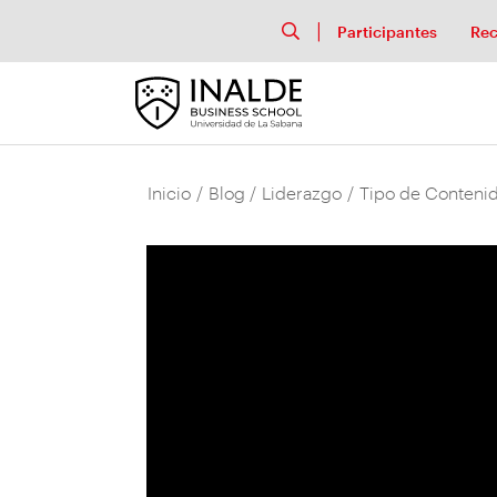
Participantes
Rec
Inicio
/
Blog
/
Liderazgo
/
Tipo de Contenid