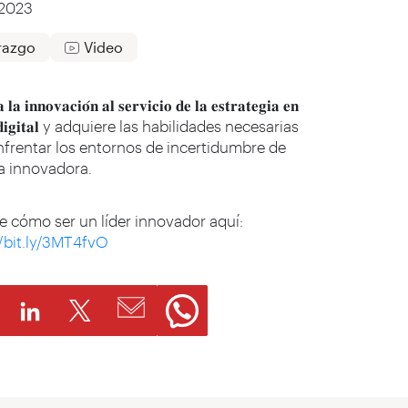
/2023
razgo
Video
 𝐥𝐚 𝐢𝐧𝐧𝐨𝐯𝐚𝐜𝐢𝐨́𝐧 𝐚𝐥 𝐬𝐞𝐫𝐯𝐢𝐜𝐢𝐨 𝐝𝐞 𝐥𝐚 𝐞𝐬𝐭𝐫𝐚𝐭𝐞𝐠𝐢𝐚 𝐞𝐧
𝐚 𝐝𝐢𝐠𝐢𝐭𝐚𝐥 y adquiere las habilidades necesarias
nfrentar los entornos de incertidumbre de
 innovadora.
 cómo ser un líder innovador aquí:
//bit.ly/3MT4fvO