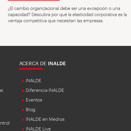
¿El cambio organizacional debe ser una excepción o una
capacidad? Descubra por qué la elasticidad corporativa es la
ventaja competitiva que necesitan las empresas.
ACERCA DE
INALDE
INALDE
as
Diferencia INALDE
Eventos
Blog
INALDE en Medios
ntrol
INALDE Live