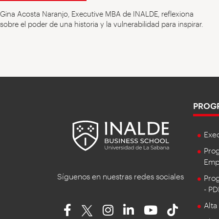
Gina Acosta Naranjo, Executive MBA de INALDE, reflexiona
sobre el poder de una historia y la vulnerabilidad para inspirar.
PROG
Exe
Prog
Empr
Síguenos en nuestras redes sociales
Prog
- P
Alta