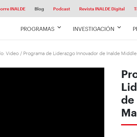
orre INALDE
Blog
Podcast
Revista INALDE Digital
T
PROGRAMAS
INVESTIGACIÓN
P
o: Video
/ Programa de Liderazgo Innovador de Inalde Midd
Pr
Li
de
Ma