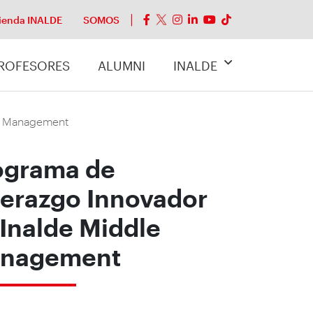
ienda INALDE
SOMOS
ROFESORES
ALUMNI
INALDE
le Management
ograma de
derazgo Innovador
 Inalde Middle
nagement