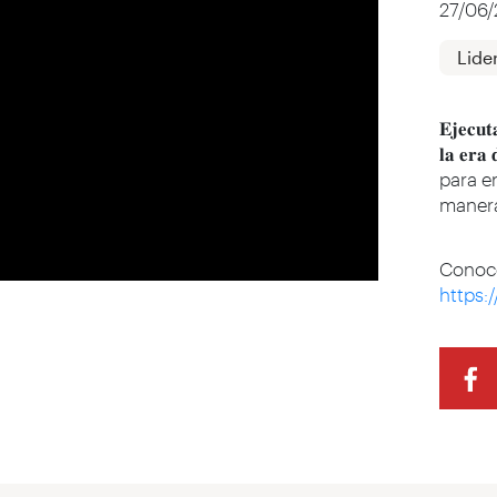
27/06
Lide
𝐄𝐣𝐞𝐜𝐮𝐭
𝐥𝐚 𝐞
para e
manera
Conoce
https: