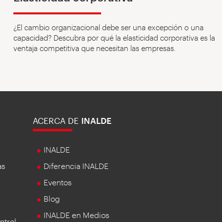
¿El cambio organizacional debe ser una excepción o una
capacidad? Descubra por qué la elasticidad corporativa es la
ventaja competitiva que necesitan las empresas.
ACERCA DE
INALDE
INALDE
as
Diferencia INALDE
Eventos
Blog
INALDE en Medios
ntrol