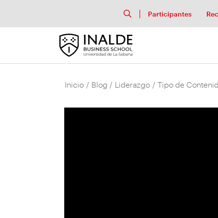
Participantes
Rec
Inicio
/
Blog
/
Liderazgo
/
Tipo de Contenid