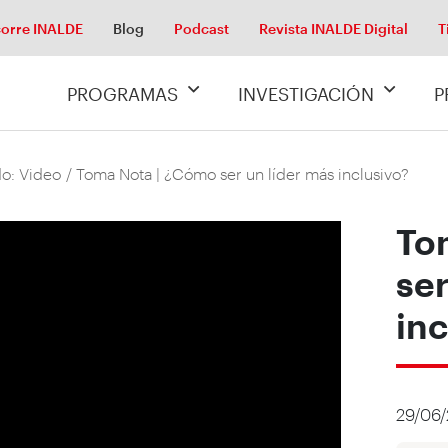
orre INALDE
Blog
Podcast
Revista INALDE Digital
T
PROGRAMAS
INVESTIGACIÓN
P
o: Video
/ Toma Nota | ¿Cómo ser un líder más inclusivo?
To
ser
inc
29/06