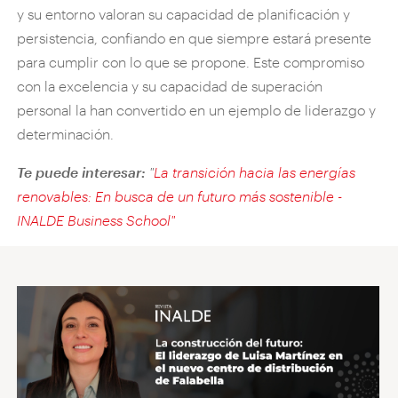
y su entorno valoran su capacidad de planificación y
persistencia, confiando en que siempre estará presente
para cumplir con lo que se propone. Este compromiso
con la excelencia y su capacidad de superación
personal la han convertido en un ejemplo de liderazgo y
determinación.
Te puede interesar:
"
La transición hacia las energías
renovables: En busca de un futuro más sostenible -
INALDE Business School"