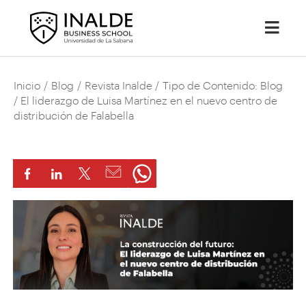
Inicio
/
Blog
/
Revista Inalde
/
Tipo de Contenido: Blog
/ El liderazgo de Luisa Martínez en el nuevo centro de
distribución de Falabella