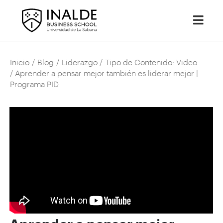
Inicio
/
Blog
/
Liderazgo
/
Tipo de Contenido: Video
/ Aprender a pensar mejor también es liderar mejor |
Programa PID