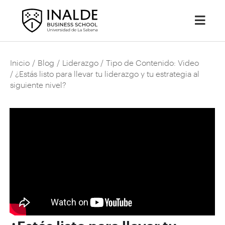
Inicio
/
Blog
/
Liderazgo
/
Tipo de Contenido: Video
/ ¿Estás listo para llevar tu liderazgo y tu estrategia al
siguiente nivel?