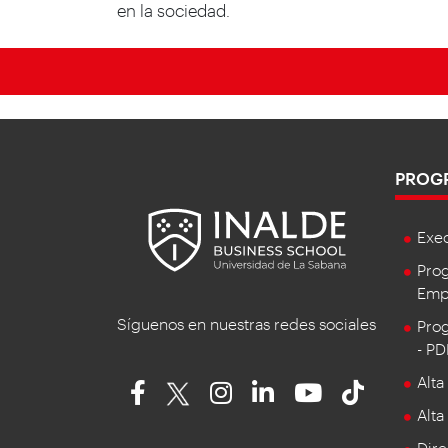
en la sociedad.
PROG
Exe
Prog
Empr
Síguenos en nuestras redes sociales
Prog
- P
Alta
Alta
Dire