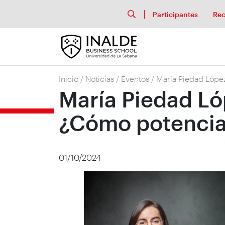
Participantes
Rec
Inicio
/
Noticias
/
Eventos
/
María Piedad López
María Piedad Lóp
¿Cómo potenciar
01/10/2024