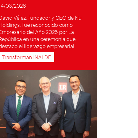
14/03/2026
David Vélez, fundador y CEO de Nu
Holdings, fue reconocido como
Empresario del Año 2025 por La
República en una ceremonia que
destacó el liderazgo empresarial.
Transforman INALDE