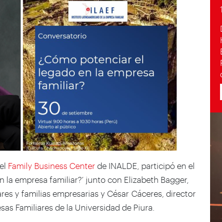
del
Family Business Center
de INALDE, participó en el
 la empresa familiar?’ junto con Elizabeth Bagger,
res y familias empresarias y César Cáceres, director
as Familiares de la Universidad de Piura.