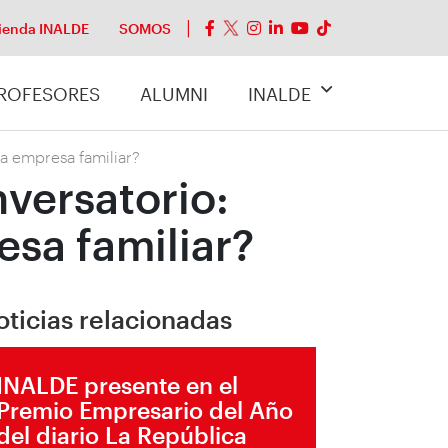
ienda INALDE
SOMOS
ROFESORES
ALUMNI
INALDE
la empresa familiar?
nversatorio:
esa familiar?
oticias relacionadas
INALDE presente en el
Premio Empresario del Año
del diario La República