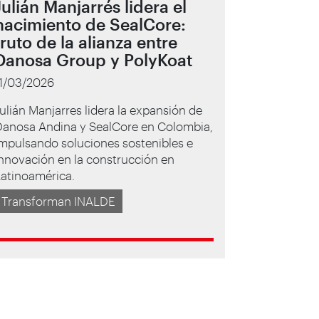
Julián Manjarrés lidera el
nacimiento de SealCore:
fruto de la alianza entre
Danosa Group y PolyKoat
11/03/2026
ulián Manjarres lidera la expansión de
Danosa Andina y SealCore en Colombia,
mpulsando soluciones sostenibles e
nnovación en la construcción en
Latinoamérica.
Transforman INALDE