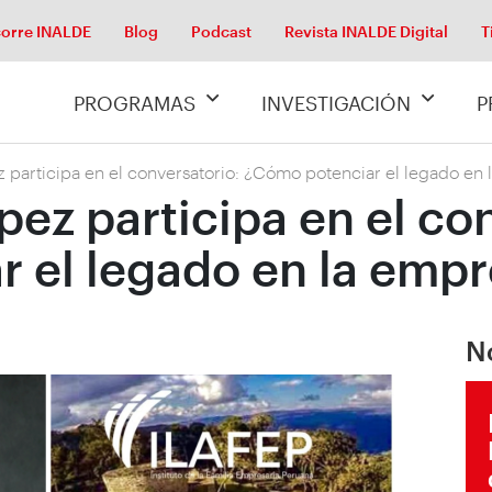
orre INALDE
Blog
Podcast
Revista INALDE Digital
T
PROGRAMAS
INVESTIGACIÓN
P
 participa en el conversatorio: ¿Cómo potenciar el legado en 
ez participa en el co
 el legado en la empr
N