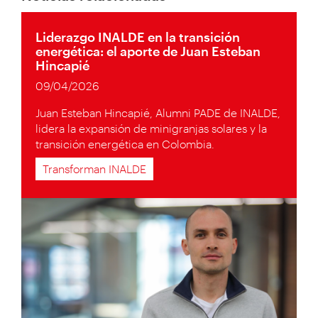
Liderazgo INALDE en la transición
energética: el aporte de Juan Esteban
Hincapié
09/04/2026
Juan Esteban Hincapié, Alumni PADE de INALDE,
lidera la expansión de minigranjas solares y la
transición energética en Colombia.
Transforman INALDE