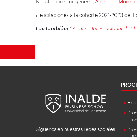
Nuestro director general,
Alejandro Moreno
¡Felicitaciones a la cohorte 2021-2023 del
Lee también:
“
Semana Internacional de El
PROG
Exe
Prog
Empr
Síguenos en nuestras redes sociales
Prog
- P