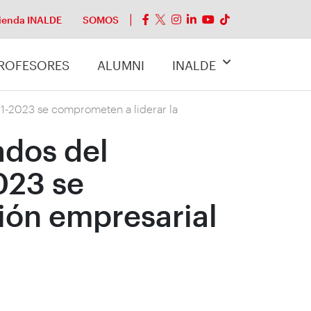
ienda INALDE
SOMOS
ROFESORES
ALUMNI
INALDE
21-2023 se comprometen a liderar la
ados del
023 se
ión empresarial