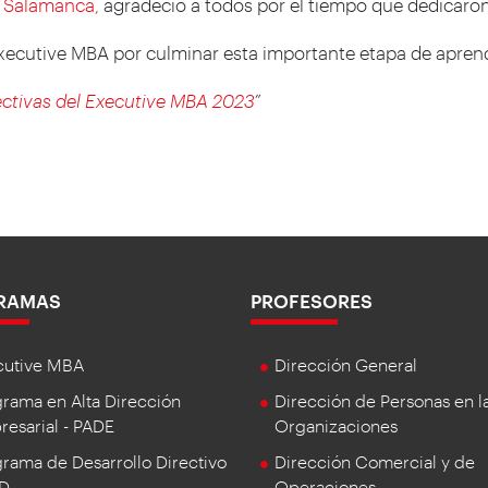
 Salamanca,
agradeció a todos por el tiempo que dedicaron
 Executive MBA por culminar esta importante etapa de apre
ectivas del Executive MBA 2023
”
RAMAS
PROFESORES
cutive MBA
Dirección General
rama en Alta Dirección
Dirección de Personas en l
esarial - PADE
Organizaciones
rama de Desarrollo Directivo
Dirección Comercial y de
DD
Operaciones