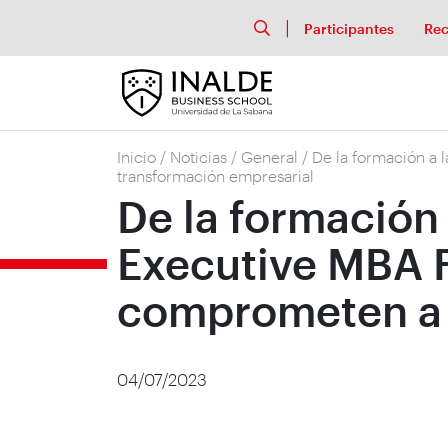
Participantes
Rec
Inicio
/
Noticias
/
General
/
De la formación a 
transformación empresarial
De la formación 
Executive MBA 
comprometen a l
04/07/2023