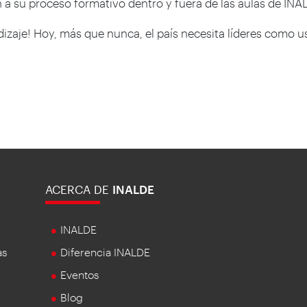
 a su proceso formativo dentro y fuera de las aulas de INA
ndizaje! Hoy, más que nunca, el país necesita líderes como
ACERCA DE
INALDE
INALDE
as
Diferencia INALDE
Eventos
Blog