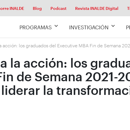
orre INALDE
Blog
Podcast
Revista INALDE Digital
T
PROGRAMAS
INVESTIGACIÓN
P
la acción: los graduados del Executive MBA Fin de Semana 20
a la acción: los gradu
Fin de Semana 2021-2
iderar la transformac