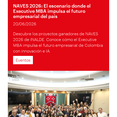
NAVES 2026: El escenario donde el
Executive MBA impulsa el futuro
empresarial del país
20/06/2026
Descubre los proyectos ganadores de NAVES
2026 de INALDE. Conoce cómo el Executive
MBA impulsa el futuro empresarial de Colombia
con innovación e IA.
Eventos