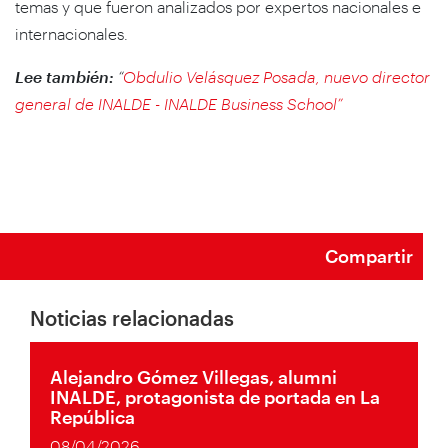
temas y que fueron analizados por expertos nacionales e
internacionales.
Lee también:
“
Obdulio Velásquez Posada, nuevo director
general de INALDE - INALDE Business School”
Compartir
Noticias relacionadas
Alejandro Gómez Villegas, alumni
INALDE, protagonista de portada en La
República
08/04/2026