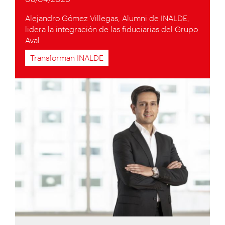
Alejandro Gómez Villegas, Alumni de INALDE,
lidera la integración de las fiduciarias del Grupo
Aval
Transforman INALDE