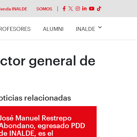
ienda INALDE
SOMOS
ROFESORES
ALUMNI
INALDE
ctor general de
oticias relacionadas
José Manuel Restrepo
Abondano, egresado PDD
de INALDE, es el