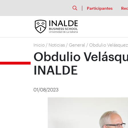
Participantes
Rec
Inicio
/
Noticias
/
General
/
Obdulio Velásquez
Obdulio Velásqu
INALDE
01/08/2023