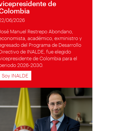
vicepresidente de
Colombia
22/06/2026
José Manuel Restrepo Abondano,
economista, académico, exministro y
egresado del Programa de Desarrollo
Directivo de INALDE, fue elegido
vicepresidente de Colombia para el
periodo 2026-2030.
Soy INALDE