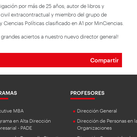
igación por más de 25 años; autor de libros y
 civil extracontractual y miembro del grupo de
 Ciencias Políticas clasificado en A1 por MinCiencias.
 grandes aciertos a nuestro nuevo director general!
Compartir
RAMAS
PROFESORES
cutive MBA
Dirección General
rama en Alta Dirección
Dirección de Personas en l
esarial - PADE
Organizaciones