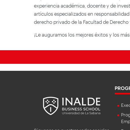
experiencia académica, docente y de invest
artículos especializados en responsabilidad
derecho privado de la Facultad de Derecho y
¡Le auguramos los mejores éxitos y los más
PROG
Exe
Prog
Empr