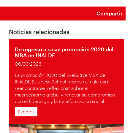
Compartir
Noticias relacionadas
De regreso a casa: promoción 2020 del
MBA en INALDE
06/03/2026
La promoción 2020 del Executive MBA de
INALDE Business School regresó al aula para
reencontrarse, reflexionar sobre el
macroentorno global y renovar su compromiso
con el liderazgo y la transformación social.
Eventos