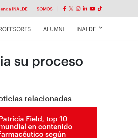
ienda INALDE
SOMOS
ROFESORES
ALUMNI
INALDE
ia su proceso
oticias relacionadas
Patricia Field, top 10
mundial en contenido
farmacéutico según