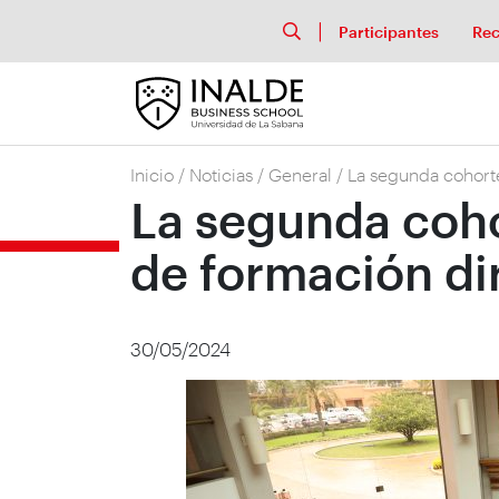
Participantes
Rec
Inicio
/
Noticias
/
General
/
La segunda cohorte
La segunda coho
de formación di
30/05/2024