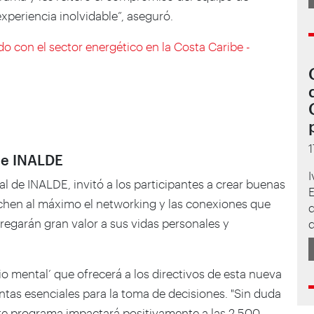
xperiencia inolvidable”, aseguró.
con el sector energético en la Costa Caribe -
 de INALDE
I
ral de INALDE, invitó a los participantes a crear buenas
echen al máximo el
networking
y las conexiones que
d
egarán gran valor a sus vidas personales y
d
io mental’ que ofrecerá a los directivos de esta nueva
as esenciales para la toma de decisiones. "Sin duda
te programa impactará positivamente a las 2.500