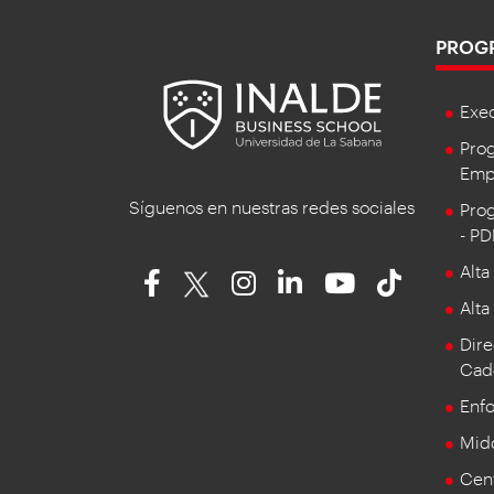
PROG
Exe
Prog
Empr
Síguenos en nuestras redes sociales
Prog
- P
Alta
Alta
Dire
Cad
Enf
Mid
Cent