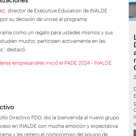
nizaciones
dez
, director de Executive Education de INALDE
s por su decisión de unirse al programa.
rama como un regalo para ustedes mismos y sus
studien mucho, participen activamente en las
”, destacó.
eres empresariales inició el PADE 2024 - INALDE
D
g
ctivo
l
ollo Directivo PDD, dio la bienvenida al nuevo grupo
s
proceso en INALDE con mucha emoción y expectativa.
grama y les reitero el compromiso del equipo de