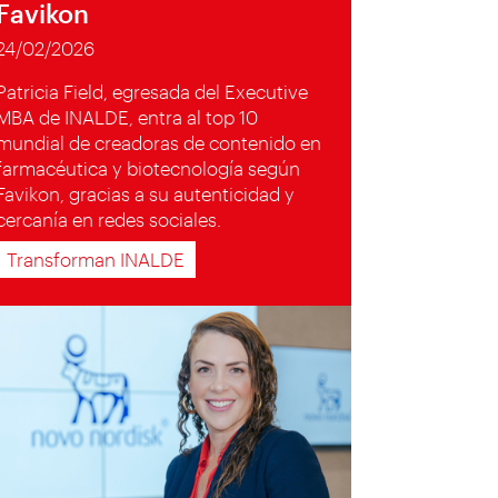
Favikon
24/02/2026
Patricia Field, egresada del Executive
MBA de INALDE, entra al top 10
mundial de creadoras de contenido en
farmacéutica y biotecnología según
Favikon, gracias a su autenticidad y
cercanía en redes sociales.
Transforman INALDE