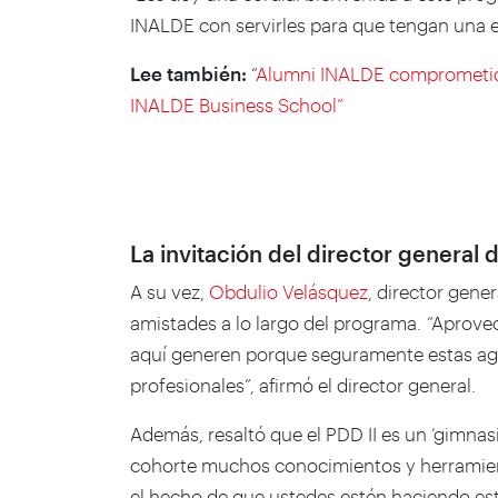
INALDE con servirles para que tengan una e
Lee también:
“
Alumni INALDE comprometido 
INALDE Business School”
La invitación del director general
A su vez,
Obdulio Velásquez
, director gene
amistades a lo largo del programa. “Aprov
aquí generen porque seguramente estas agr
profesionales”, afirmó el director general.
Además, resaltó que el PDD II es un ‘gimnas
cohorte muchos conocimientos y herramient
el hecho de que ustedes estén haciendo es