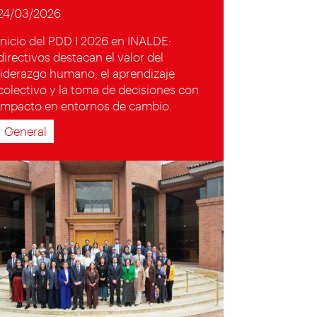
24/03/2026
Inicio del PDD I 2026 en INALDE:
directivos destacan el valor del
liderazgo humano, el aprendizaje
colectivo y la toma de decisiones con
impacto en entornos de cambio.
General