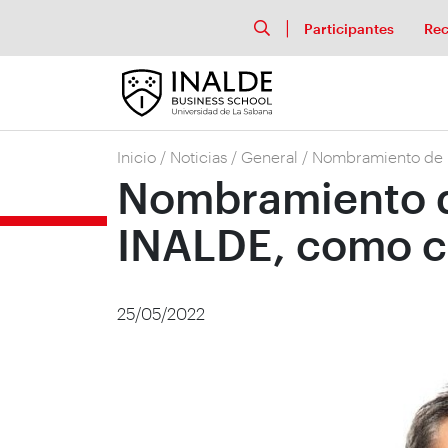
Participantes
Rec
Inicio
/
Noticias
/
General
/
Nombramiento de D
Nombramiento d
INALDE, como c
25/05/2022