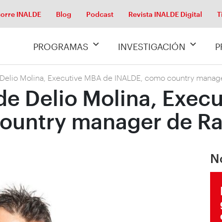
orre INALDE
Blog
Podcast
Revista INALDE Digital
T
PROGRAMAS
INVESTIGACIÓN
P
elio Molina, Executive MBA de INALDE, como country manag
e Delio Molina, Exec
ountry manager de Ra
N