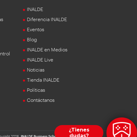
INALDE
as
Diferencia INALDE
Eventos
Blog
INALDE en Medios
ntrol
INALDE Live
Noticias
Tienda INALDE
Políticas
Contáctanos
yright 2026.
INALDE Business School
| Universidad de la Sabana