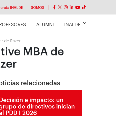
ienda INALDE
SOMOS
ROFESORES
ALUMNI
INALDE
er de Razer
utive MBA de
zer
oticias relacionadas
Decisión e impacto: un
grupo de directivos inician
el PDD I 2026