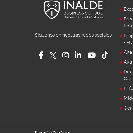
Exe
Prog
Empr
Síguenos en nuestras redes sociales
Prog
- P
Alta
Alta
Dire
Cad
Enf
Mid
Cent
Powered by
OnixDigital