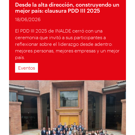
Desde la alta dirección, construyendo un
mejor país: clausura PDD III 2025
18/06/2026
El PDD III 2025 de INALDE cerró con una
ceremonia que invitó a sus participantes a
reflexionar sobre el liderazgo desde adentro:
mejores personas, mejores empresas y un mejor
país.
Eventos