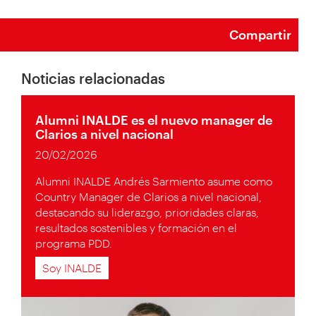
Compartir
Noticias relacionadas
Alumni INALDE es el nuevo manager de
Clarios a nivel nacional
20/02/2026
Alumni INALDE Andrés Sarmiento asume como
Country Manager de Clarios a nivel nacional,
destacando su liderazgo, prioridades claras,
resultados sostenibles y formación en el
programa PDD.
Soy INALDE