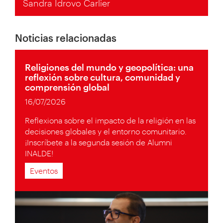
Sandra Idrovo Carlier
Noticias relacionadas
Religiones del mundo y geopolítica: una
reflexión sobre cultura, comunidad y
comprensión global
16/07/2026
Reflexiona sobre el impacto de la religión en las
decisiones globales y el entorno comunitario.
¡Inscríbete a la segunda sesión de Alumni
INALDE!
Eventos