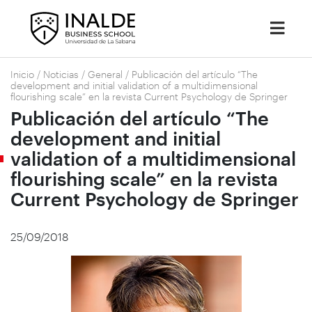
Inicio
/
Noticias
/
General
/
Publicación del artículo “The
development and initial validation of a multidimensional
flourishing scale” en la revista Current Psychology de Springer
Publicación del artículo “The
development and initial
validation of a multidimensional
flourishing scale” en la revista
Current Psychology de Springer
25/09/2018