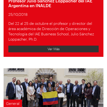
Profesor Julio Sánchez Loppacher del IAE
Argentina en INALDE
25/10/2018
Del 22 al 25 de octubre el profesor y director del
área académica de Dirección de Operaciones y
Tecnología del IAE Business School, Julio Sánchez
Loppacher, Ph.D.
Ver Más
General