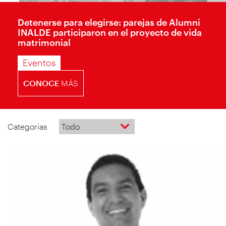
Detenerse para elegirse: parejas de Alumni
INALDE participaron en el proyecto de vida
matrimonial
Eventos
CONOCE
MÁS
Categorías
Todo