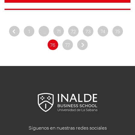
1
…
71
72
73
74
75
76
77
Síguenos en nuestras redes sociales