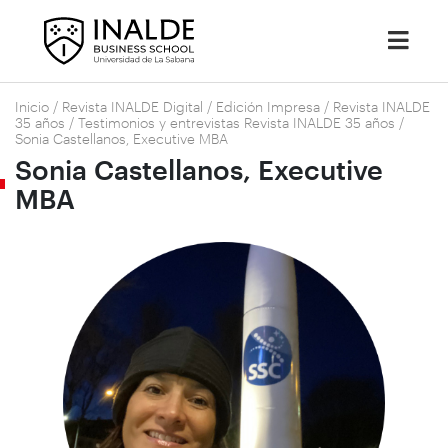
Inicio
/
Revista INALDE Digital
/
Edición Impresa
/
Revista INALDE
35 años
/
Testimonios y entrevistas Revista INALDE 35 años
/
Sonia Castellanos, Executive MBA
Sonia Castellanos, Executive
MBA