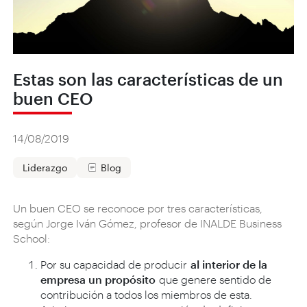
Estas son las características de un
buen CEO
14/08/2019
Liderazgo
Blog
Un buen CEO se reconoce por tres características,
según Jorge Iván Gómez, profesor de INALDE Business
School:
Por su capacidad de producir
al interior de la
empresa un propósito
que genere sentido de
contribución a todos los miembros de esta.