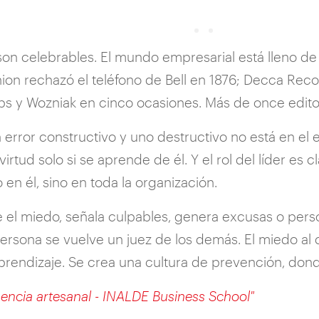
 son celebrables. El mundo empresarial está lleno d
on rechazó el teléfono de Bell en 1876; Decca Recor
s y Wozniak en cinco ocasiones. Más de once editori
 error constructivo y uno destructivo no está en el e
 virtud solo si se aprende de él. Y el rol del líder es
o en él, sino en toda la organización.
de el miedo, señala culpables, genera excusas o pers
rsona se vuelve un juez de los demás. El miedo al cas
 aprendizaje. Se crea una cultura de prevención, don
gencia artesanal - INALDE Business School"