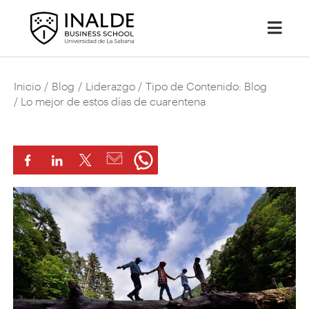
Inicio
/
Blog
/
Liderazgo
/
Tipo de Contenido: Blog
/ Lo mejor de estos días de cuarentena