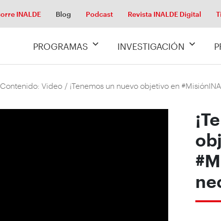
orre INALDE
Blog
Podcast
Revista INALDE Digital
T
PROGRAMAS
INVESTIGACIÓN
P
 Contenido: Video
/ ¡Tenemos un nuevo objetivo en #MisiónINA
¡T
obj
#M
ne