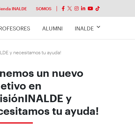
ienda INALDE
SOMOS
ROFESORES
ALUMNI
INALDE
LDE y necesitamos tu ayuda!
enemos un nuevo
etivo en
isiónINALDE y
cesitamos tu ayuda!