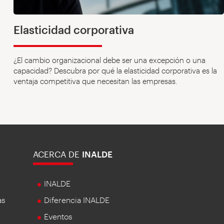
Elasticidad corporativa
¿El cambio organizacional debe ser una excepción o una
capacidad? Descubra por qué la elasticidad corporativa es la
ventaja competitiva que necesitan las empresas.
ACERCA DE
INALDE
INALDE
as
Diferencia INALDE
Eventos