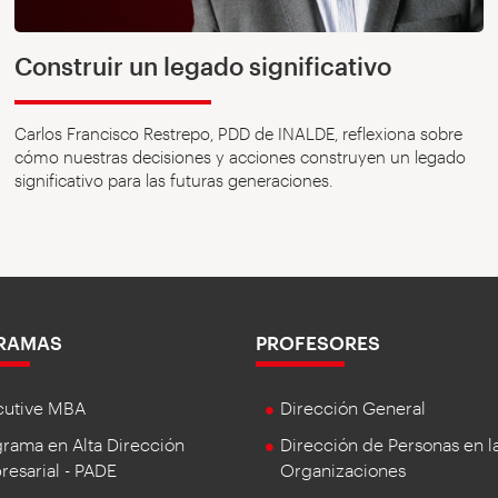
Construir un legado significativo
Carlos Francisco Restrepo, PDD de INALDE, reflexiona sobre
cómo nuestras decisiones y acciones construyen un legado
significativo para las futuras generaciones.
RAMAS
PROFESORES
cutive MBA
Dirección General
rama en Alta Dirección
Dirección de Personas en l
esarial - PADE
Organizaciones