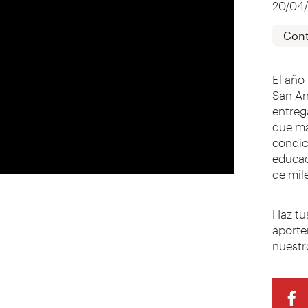
20/04
Cont
El año
San An
entreg
que má
condic
educac
de mile
Haz tu
aporte
nuestr