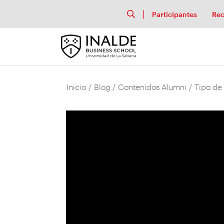
Participantes
Rec
Inicio
/
Blog
/
Contenidos Alumni
/
Tipo de