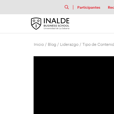
Participantes
Rec
Inicio
/
Blog
/
Liderazgo
/
Tipo de Contenid