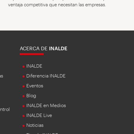
ventaja competitiva que necesitan las empresas.
ACERCA DE
INALDE
INALDE
as
Diferencia INALDE
Eventos
Blog
INALDE en Medios
ntrol
INALDE Live
Noticias