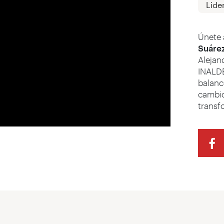
Lide
Únete 
Suárez
Alejan
INALDE
balance
cambio
transf