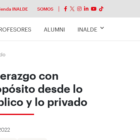
ienda INALDE
SOMOS
ROFESORES
ALUMNI
INALDE
ado
derazgo con
opósito desde lo
lico y lo privado
2022