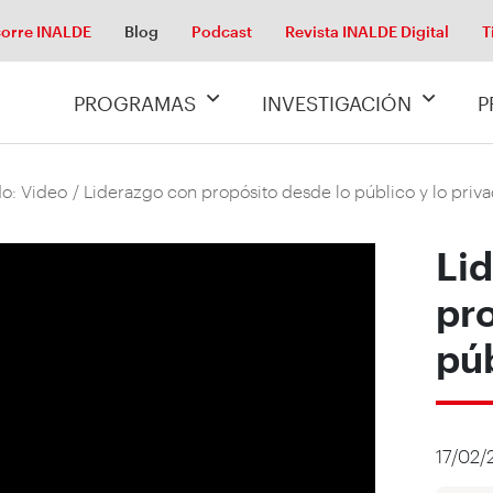
orre INALDE
Blog
Podcast
Revista INALDE Digital
T
PROGRAMAS
INVESTIGACIÓN
P
o: Video
/ Liderazgo con propósito desde lo público y lo priv
Li
pr
púb
17/02/