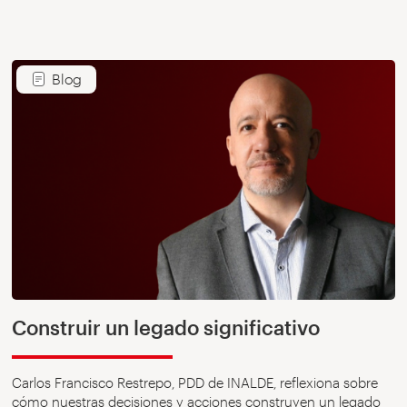
Blog
Construir un legado significativo
Carlos Francisco Restrepo, PDD de INALDE, reflexiona sobre
cómo nuestras decisiones y acciones construyen un legado