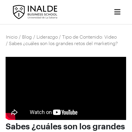
Inicio
/
Blog
/
Liderazgo
/
Tipo de Contenido: Video
/ Sabes ¿cuáles son los grandes retos del marketing?
Sabes ¿cuáles son los grandes