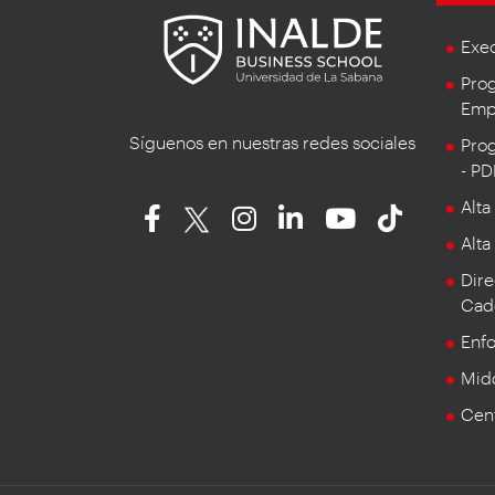
Exe
Prog
Empr
Síguenos en nuestras redes sociales
Prog
- P
Alta
Alta
Dire
Cad
Enf
Mid
Cent