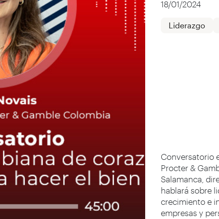
18/01/2024
Liderazgo
Conversatorio 
Procter & Gamb
Salamanca, dire
hablará sobre li
crecimiento e i
empresas y per