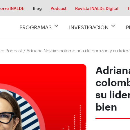
orre INALDE
Blog
Podcast
Revista INALDE Digital
T
PROGRAMAS
INVESTIGACIÓN
P
o: Podcast
/ Adriana Nováis: colombiana de corazón y su lider
Adrian
colomb
su lide
bien