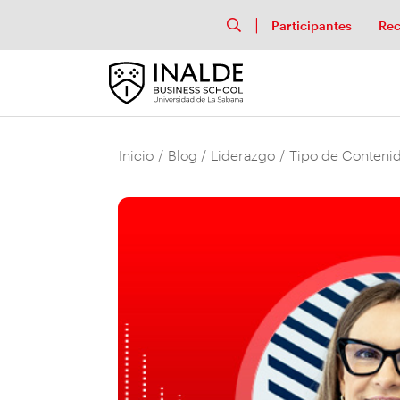
Participantes
Rec
Inicio
/
Blog
/
Liderazgo
/
Tipo de Contenid