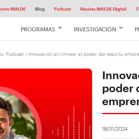
orre INALDE
Blog
Podcast
Revista INALDE Digital
T
PROGRAMAS
INVESTIGACIÓN
P
o: Podcast
/ Innovación sin límites: el poder del espíritu emp
Innovac
poder d
empre
18/01/2024