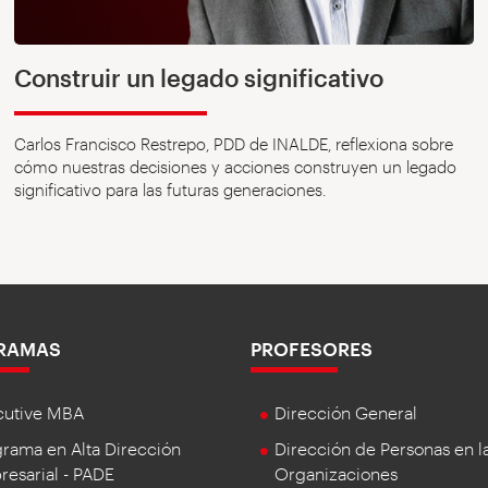
Construir un legado significativo
Carlos Francisco Restrepo, PDD de INALDE, reflexiona sobre
cómo nuestras decisiones y acciones construyen un legado
significativo para las futuras generaciones.
RAMAS
PROFESORES
cutive MBA
Dirección General
rama en Alta Dirección
Dirección de Personas en l
esarial - PADE
Organizaciones