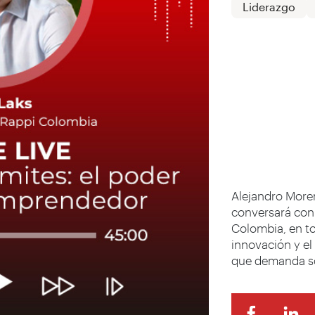
Liderazgo
Alejandro More
conversará con
Colombia, en to
innovación y el
que demanda so