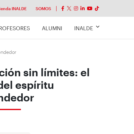
ienda INALDE
SOMOS
ROFESORES
ALUMNI
INALDE
rendedor
ión sin límites: el
el espíritu
ndedor